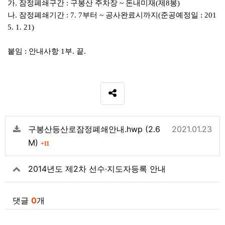
가
.
잠정폐쇄구간
:
구봉산 주차장
~
돈내미재
(
제
8
봉
)
나
.
잠정폐쇄기간
: 7. 7
부터
~
공사완료시까지
(
준공예정일
: 201
5. 1. 21)
붙임
:
안내사항
1
부
.
끝
.
SNS 공유
관련자료
파일크기
등록일
구봉산등산로잠정폐쇄안내.hwp
(2.6
2021.01.23
회 다운로드
M)
11
2014년도 제2차 선수·지도자등록 안내
댓글
0
개