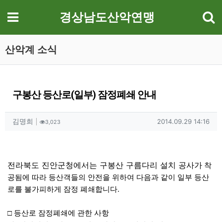
기
메뉴
경상남도산악연맹
산악계 소식
구봉산 등산로(일부) 잠정폐쇄 안내
작성자 정보
작성
조회
작성일
김명희
2014.09.29 14:16
3,023
컨텐츠 정보
본문
전라북도 진안군청에서는 구봉산 구름다리 설치 공사가
착
공됨에 따라 등산객들의 안전을 위하여 다음과 같이
일부 등산
로를 불가피하게 잠정 폐쇄합니다.
□
등산로 잠정폐쇄에 관한 사항