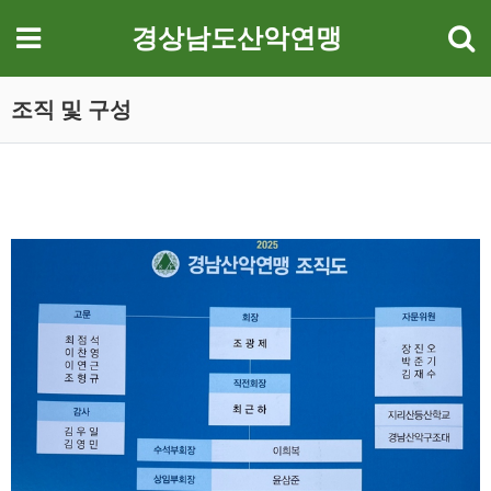
기
메뉴
경상남도산악연맹
조직 및 구성