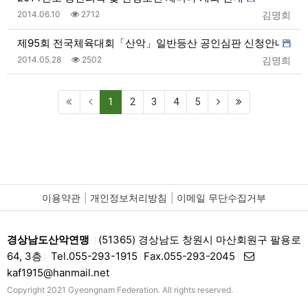
등록일
조회
등록자
2014.06.10
2712
김명희
제95회 전국체육대회「산악」일반등산 공인심판 신청안내
등록일
조회
등록자
2014.05.28
2502
김명희
(current)
1
2
3
4
5
이용약관
개인정보처리방침
이메일 무단수집거부
경상남도산악연맹
(51365) 경상남도 창원시 마산회원구 팔용로
|
64, 3층
Tel.055-293-1915
Fax.055-293-2045
|
|
|
kaf1915@hanmail.net
Copyright 2021 Gyeongnam Federation. All rights reserved.