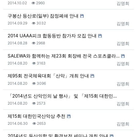
등록일
조회
등록자
2014.10.02
2960
김명희
구봉산 등산로(일부) 잠정폐쇄 안내
등록일
조회
등록자
2014.09.29
3032
김명희
2014 UAAA피크 합동등반 참가자 모집 안내
등록일
조회
등록자
2014.08.28
2968
김명희
SALEWA와 함께하는 제23회 회장배 전국 스포츠클라…
등록일
조회
등록자
2014.08.20
3163
김명희
제95회 전국체육대회「산악」개최 안내
등록일
조회
등록자
2014.08.20
3096
김명희
「2014년도 산악인의 날 행사」 및 「제15회 대한민…
등록일
조회
등록자
2014.08.20
2573
김명희
제15회 대한민국산악상 추천
등록일
조회
등록자
2014.06.30
2653
김명희
2014년도 등산의학 및 환경보전 세미나 개최 안내