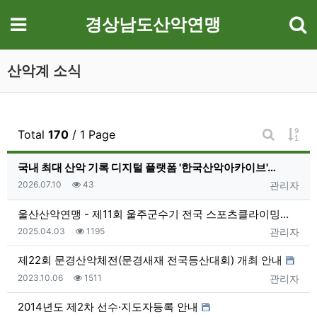
기
메뉴
경상남도산악연맹
산악계 소식
게시
Total
170
/ 1 Page
게시판 검
국내 최대 산악 기록 디지털 플랫폼 '한국산악아카이브'…
등록일
조회
등록자
2026.07.10
43
관리자
울산산악연맹 - 제11회 울주군수기 전국 스포츠클라이밍…
등록일
조회
등록자
2025.04.03
1195
관리자
제22회 문경산악체전(문경새재 전국등산대회) 개최 안내
등록일
조회
등록자
2023.10.06
1511
관리자
2014년도 제2차 선수·지도자등록 안내