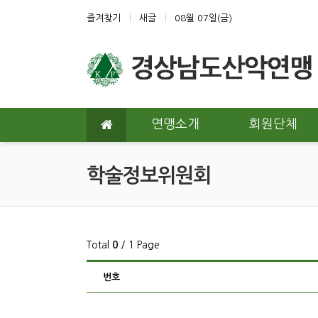
상단 네비
즐겨찾기
새글
08월 07일(금)
메인 메뉴
연맹소개
회원단체
학술정보위원회
Total
0
/ 1 Page
번호