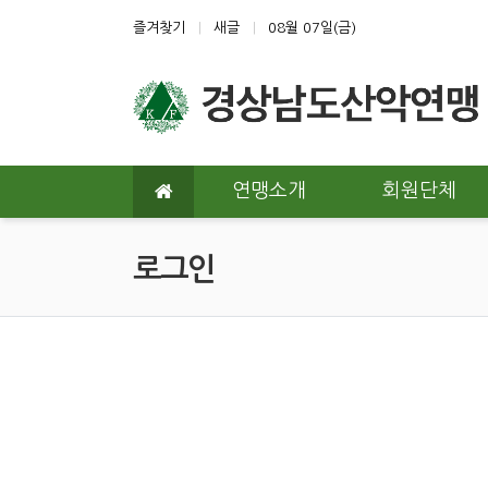
상단 네비
즐겨찾기
새글
08월 07일(금)
메인 메뉴
연맹소개
회원단체
로그인